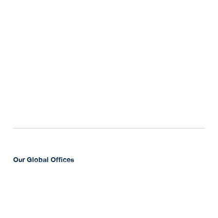
Our Global Offices
At Unique Prime Group, we’re here to serve clients
wherever they are. Our experienced professionals
work across our offices to deliver tailored advisory
solutions.