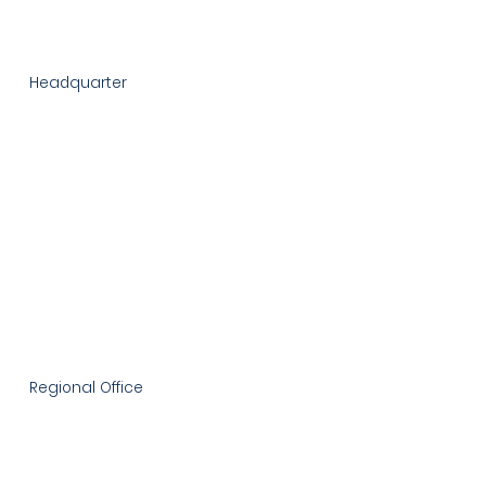
Headquarter
Singapore Office
50 Raffles Place,
Singapore Land Tower,
Level 46, Singapore 048623
+65 8823 3456
admin@theuniqueprime.com
Regional Office
Thailand Office
25 Chit Lom Rd, Alma Link